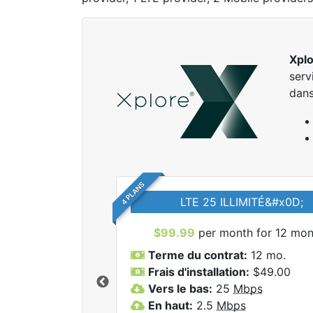
Xpl
serv
dans
4 PLANS
LTE 25 ILLIMITÉ&#x0D;
$99.99
per month for 12 mon
Terme du contrat:
12 mo.
Frais d'installation:
$49.00
Vers le bas:
25
Mbps
r tous les forfaits
En haut:
2.5
Mbps
lore.