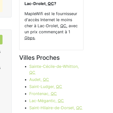
Lac-Drolet,
QC
?
MapleWifi est le fournisseur
d'accès Internet le moins
cher à Lac-Drolet,
QC
, avec
un prix commençant à 1
Gbps
.
s
Villes Proches
Sainte-Cécile-de-Whitton,
s
QC
Audet,
QC
Saint-Ludger,
QC
Frontenac,
QC
Data Plan 30 Days - 8 GB
Lac-Mégantic,
QC
$74.00
per month
Saint-Hilaire-de-Dorset,
QC