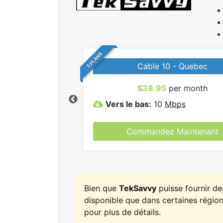
5 PLANS
Cable 10 - Quebec
r tous les forfaits
$38.95
per month
kSavvy.
Vers le bas:
10
Mbps
Commandez Maintenant
Bien que
TekSavvy
puisse fournir d
disponible que dans certaines régions
pour plus de détails.