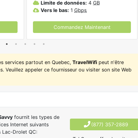
Limite de données:
4
GB
Vers le bas:
1
Gbps
Commandez Maintenant
es services partout en Quebec,
TravelWifi
peut n'être
. Veuillez appeler ce fournisseur ou visiter son site Web
Savvy
fournit les types de
ices Internet suivants
(877) 357-2889
 Lac-Drolet QC: