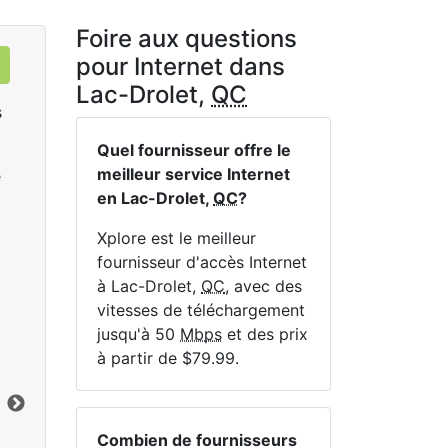
Foire aux questions
pour Internet dans
Lac-Drolet,
QC
s
Quel fournisseur offre le
meilleur service Internet
e
en Lac-Drolet,
QC
?
Xplore est le meilleur
fournisseur d'accès Internet
à Lac-Drolet,
QC
, avec des
Sat 25
vitesses de téléchargement
$119.99
per month for 12 months
$1
jusqu'à 50
Mbps
et des prix
à partir de $79.99.
Terme du contrat:
12 mo.
Ter
Frais d'installation:
$49.00
Frai
Limite de données:
200
GB
Lim
Vers le bas:
25
Mbps
Ver
Combien de fournisseurs