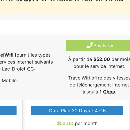
Buy Now
elWifi
fournit les types
À partir de
$52.00
par moi
ervices Internet suivants
pour le service Internet.
 Lac-Drolet QC:
TravelWifi offre des vitesse
Mobile
de téléchargement Internet
jusqu'à
1
Gbps
.
Data Plan 30 Days - 4 GB
$52.00
per month