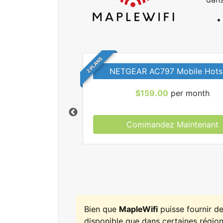
2 PLANS
NETGEAR AC797 Mobile Hots
$159.00
per month
Commandez Maintenant
r tous les forfaits
leWifi.
Bien que
MapleWifi
puisse fournir d
disponible que dans certaines régions