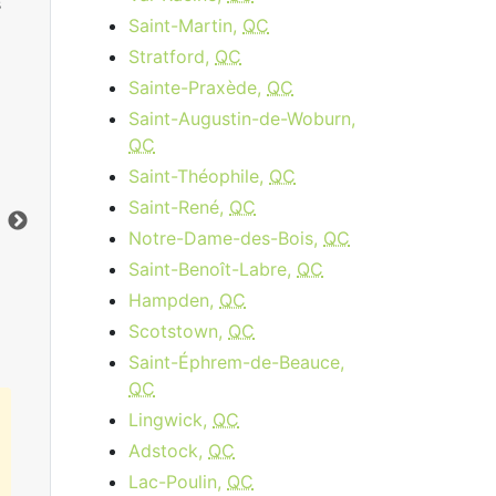
s
Saint-Martin,
QC
Stratford,
QC
Sainte-Praxède,
QC
Saint-Augustin-de-Woburn,
QC
Cable 15 - AB, BC
Saint-Théophile,
QC
$34.95
per month
Saint-René,
QC
Vers le bas:
15
Mbps
Ver
Notre-Dame-des-Bois,
QC
Saint-Benoît-Labre,
QC
Commandez Maintenant
Hampden,
QC
Scotstown,
QC
Saint-Éphrem-de-Beauce,
QC
Lingwick,
QC
Adstock,
QC
Lac-Poulin,
QC