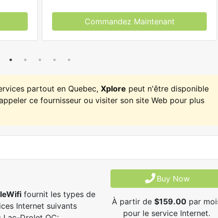
Commandez Maintenant
services partout en Quebec,
Xplore
peut n'être disponible
appeler ce fournisseur ou visiter son site Web pour plus
Buy Now
leWifi
fournit les types de
À partir de
$159.00
par moi
ices Internet suivants
pour le service Internet.
 Lac-Drolet QC: