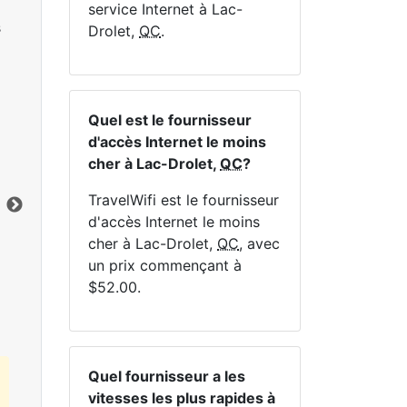
service Internet à Lac-
s
Drolet,
QC
.
Quel est le fournisseur
NE
d'accès Internet le moins
cher à Lac-Drolet,
QC
?
TravelWifi est le fournisseur
d'accès Internet le moins
cher à Lac-Drolet,
QC
, avec
Cliquez ici pour afficher tous les forfaits
un prix commençant à
Internet MapleWifi.
$52.00.
Quel fournisseur a les
vitesses les plus rapides à