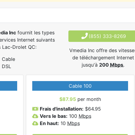
dia Inc
fournit les types
(855) 333-8269
ervices Internet suivants
 Lac-Drolet QC:
Vmedia Inc offre des vitesse
de téléchargement Internet
Cable
jusqu'à
200
Mbps
.
DSL
Cable 100
$87.95
per month
Frais d'installation:
$64.95
Vers le bas:
100
Mbps
En haut:
10
Mbps