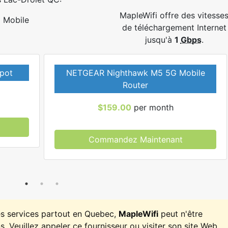
MapleWifi offre des vitesse
Mobile
de téléchargement Internet
jusqu'à
1
Gbps
.
pot
NETGEAR Nighthawk M5 5G Mobile
Router
$159.00
per month
Commandez Maintenant
es services partout en Quebec,
MapleWifi
peut n'être
. Veuillez appeler ce fournisseur ou visiter son site Web