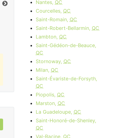
Nantes,
QC
Limite de données:
8
GB
Lim
Vers le bas:
1
Gbps
Ver
Courcelles,
QC
Saint-Romain,
QC
Commandez Maintenant
Saint-Robert-Bellarmin,
QC
Lambton,
QC
Saint-Gédéon-de-Beauce,
QC
Stornoway,
QC
Milan,
QC
Saint-Évariste-de-Forsyth,
QC
Piopolis,
QC
Marston,
QC
La Guadeloupe,
QC
Saint-Honoré-de-Shenley,
QC
Val-Racine,
QC