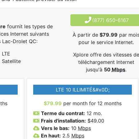
(877) 650-6167
ore
fournit les types de
ices Internet suivants
À partir de
$79.99
par moi
 Lac-Drolet QC:
pour le service Internet.
LTE
Xplore offre des vitesses d
Satellite
téléchargement Internet
jusqu'à
50
Mbps
.
LTE 10 ILLIMITÉ&#x0D;
ths
$79.99
per month for 12 months
Terme du contrat:
12 mo.
Frais d'installation:
$49.00
Vers le bas:
10
Mbps
En haut:
2.5
Mbps