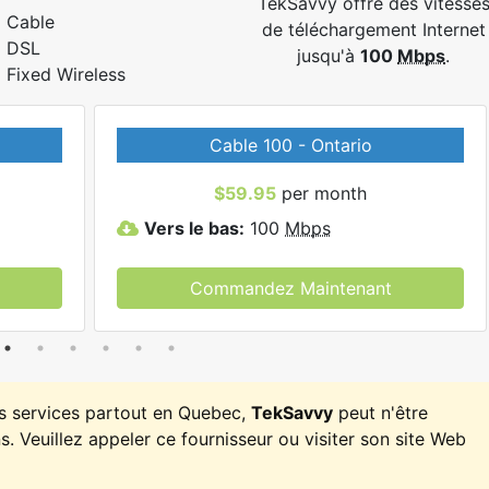
TekSavvy offre des vitesse
Cable
de téléchargement Internet
DSL
jusqu'à
100
Mbps
.
Fixed Wireless
Cable 100 - Ontario
$59.95
per month
Vers le bas:
100
Mbps
Commandez Maintenant
es services partout en Quebec,
TekSavvy
peut n'être
. Veuillez appeler ce fournisseur ou visiter son site Web