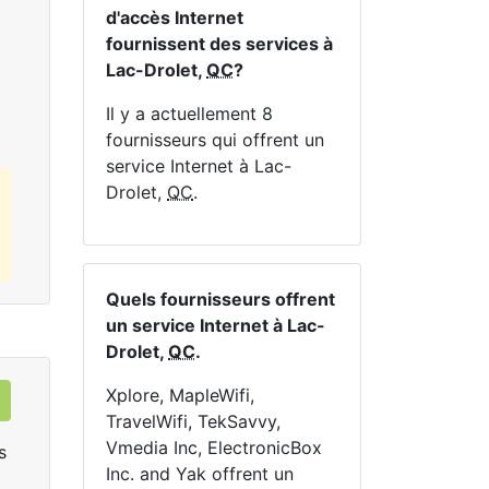
En haut:
1
Mbps
En 
d'accès Internet
fournissent des services à
Lac-Drolet,
QC
?
Commandez Maintenant
Il y a actuellement 8
fournisseurs qui offrent un
service Internet à Lac-
Drolet,
QC
.
Quels fournisseurs offrent
un service Internet à Lac-
Drolet,
QC
.
Xplore, MapleWifi,
TravelWifi, TekSavvy,
Vmedia Inc, ElectronicBox
s
Inc. and Yak offrent un