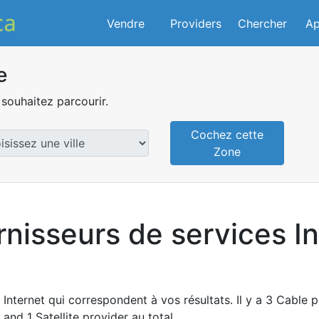
Vendre
Providers
Chercher
Ap
e
souhaitez parcourir.
Cochez cette
Zone
rnisseurs de services I
 Internet qui correspondent à vos résultats. Il y a 3 Cable 
and 1 Satellite provider au total.