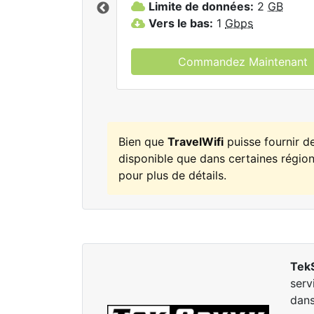
Limite de données:
2
GB
elWifi.
Vers le bas:
1
Gbps
Commandez Maintenant
Bien que
TravelWifi
puisse fournir d
disponible que dans certaines régions
pour plus de détails.
Tek
serv
dans