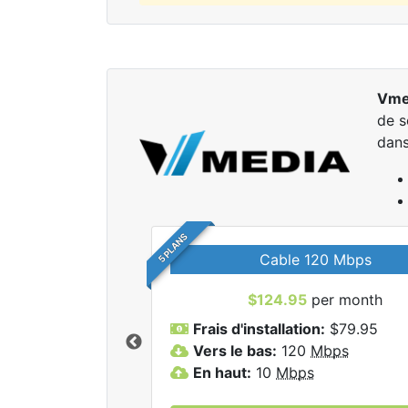
Vme
de s
dans
5 PLANS
Cable 120 Mbps
$124.95
per month
r tous les forfaits
Frais d'installation:
$79.95
dia Inc.
Vers le bas:
120
Mbps
En haut:
10
Mbps