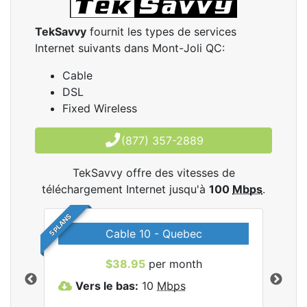
TekSavvy
fournit les types de services
Internet suivants dans Mont-Joli QC:
Cable
DSL
Fixed Wireless
(877) 357-2889
TekSavvy offre des vitesses de
téléchargement Internet jusqu'à
100
Mbps
.
5 PLANS
Cable 10 - Quebec
les
$38.95
per month
Vers le bas:
10
Mbps
V