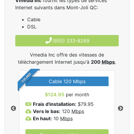
Vmedia Inc
fournit les types de services
Internet suivants dans Mont-Joli QC:
Cable
DSL
(855) 333-8269
Vmedia Inc offre des vitesses de
téléchargement Internet jusqu'à
200
Mbps
.
5 PLANS
Cable 120 Mbps
$124.95
per month
les
Frais d'installation:
$79.95
F
.
Vers le bas:
120
Mbps
V
En haut:
10
Mbps
E