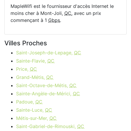
MapleWifi est le fournisseur d'accès Internet le
moins cher à Mont-Joli,
QC
, avec un prix
commençant à 1
Gbps
.
Villes Proches
Saint-Joseph-de-Lepage,
QC
Sainte-Flavie,
QC
Price,
QC
Grand-Métis,
QC
Saint-Octave-de-Métis,
QC
Sainte-Angèle-de-Mérici,
QC
Padoue,
QC
Sainte-Luce,
QC
Métis-sur-Mer,
QC
Saint-Gabriel-de-Rimouski,
QC