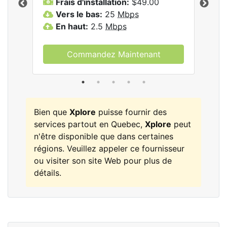
Frais d'installation:
$49.00
F
Vers le bas:
25
Mbps
V
les
En haut:
2.5
Mbps
E
Commandez Maintenant
Bien que
Xplore
puisse fournir des
services partout en Quebec,
Xplore
peut
n'être disponible que dans certaines
régions. Veuillez appeler ce fournisseur
ou visiter son site Web pour plus de
détails.