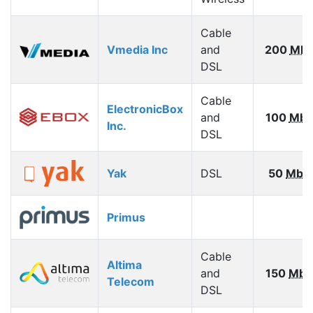
Cable
Vmedia Inc
and
200
Mbp
DSL
Cable
ElectronicBox
and
100
Mbp
Inc.
DSL
Yak
DSL
50
Mbp
Primus
Cable
Altima
and
150
Mbp
Telecom
DSL