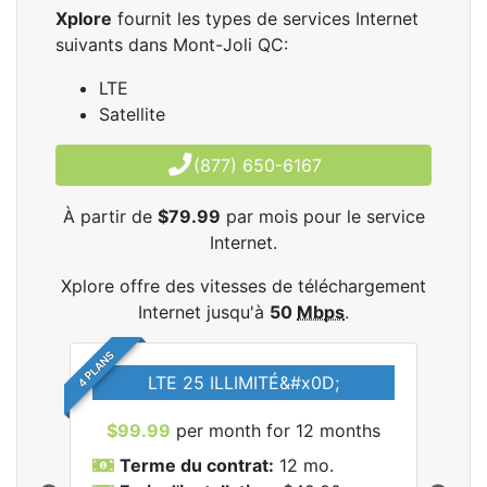
Xplore
fournit les types de services Internet
suivants dans Mont-Joli QC:
LTE
Satellite
(877) 650-6167
À partir de
$79.99
par mois pour le service
Internet.
Xplore offre des vitesses de téléchargement
Internet jusqu'à
50
Mbps
.
4 PLANS
LTE 25 ILLIMITÉ&#x0D;
$99.99
per month for 12 months
$7
Terme du contrat:
12 mo.
T