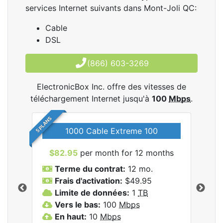
services Internet suivants dans Mont-Joli QC:
Cable
DSL
(866) 603-3269
ElectronicBox Inc. offre des vitesses de
téléchargement Internet jusqu'à
100
Mbps
.
5 PLANS
1000 Cable Extreme 100
$82.95
per month for 12 months
$6
les
Terme du contrat:
12 mo.
T
nc..
Frais d'activation:
$49.95
F
Limite de données:
1
TB
L
Vers le bas:
100
Mbps
V
En haut:
10
Mbps
E