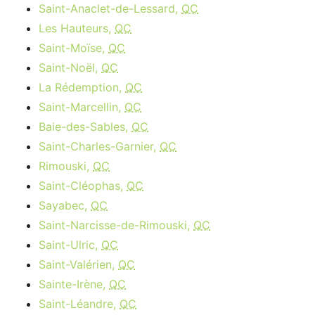
Saint-Anaclet-de-Lessard,
QC
Les Hauteurs,
QC
Saint-Moïse,
QC
Saint-Noël,
QC
La Rédemption,
QC
Saint-Marcellin,
QC
Baie-des-Sables,
QC
Saint-Charles-Garnier,
QC
Rimouski,
QC
Saint-Cléophas,
QC
Sayabec,
QC
Saint-Narcisse-de-Rimouski,
QC
Saint-Ulric,
QC
Saint-Valérien,
QC
Sainte-Irène,
QC
Saint-Léandre,
QC