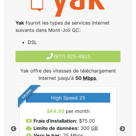
Yak
fournit les types de services Internet
suivants dans Mont-Joli QC:
DSL
(877) 925-4925
Yak offre des vitesses de téléchargement
Internet jusqu'à
50
Mbps
.
5 PLANS
High Speed 25
$44.95
per month
Frais d'installation:
$75.00
F
Limite de données:
300
GB
L
les
Vers le bas:
25
Mbps
V