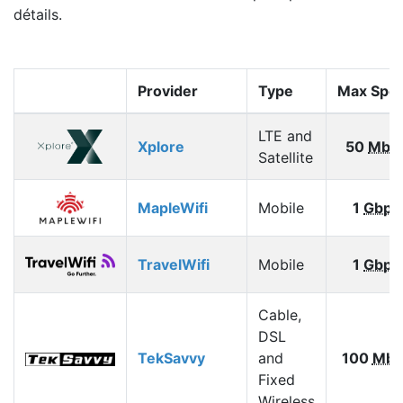
détails.
Provider
Type
Max Spe
LTE and
Xplore
50
Mbp
Satellite
MapleWifi
Mobile
1
Gbps
TravelWifi
Mobile
1
Gbps
Cable,
DSL
TekSavvy
and
100
Mbp
Fixed
Wireless