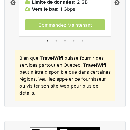
Limite de données:
2
GB
L
Vers le bas:
1
Gbps
V
Commandez Maintenant
Bien que
TravelWifi
puisse fournir des
services partout en Quebec,
TravelWifi
peut n'être disponible que dans certaines
régions. Veuillez appeler ce fournisseur
ou visiter son site Web pour plus de
détails.