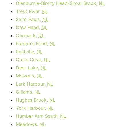
Glenburnie-Birchy Head-Shoal Brook,
NL
Trout River,
NL
Saint Pauls,
NL
Cow Head,
NL
Cormack,
NL
Parson's Pond,
NL
Reidville,
NL
Cox's Cove,
NL
Deer Lake,
NL
McIver's,
NL
Lark Harbour,
NL
Gillams,
NL
Hughes Brook,
NL
York Harbour,
NL
Humber Arm South,
NL
Meadows,
NL