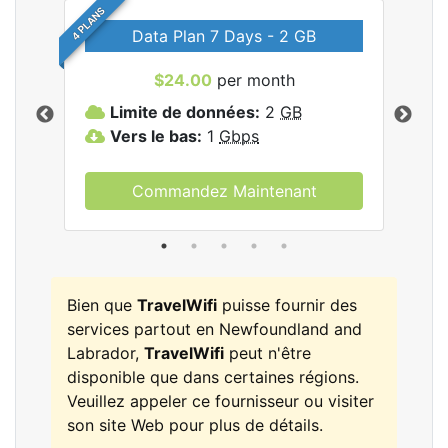
4 PLANS
Data Plan 7 Days - 2 GB
$24.00
per month
les
Limite de données:
2
GB
L
Vers le bas:
1
Gbps
V
Commandez Maintenant
Bien que
TravelWifi
puisse fournir des
services partout en Newfoundland and
Labrador,
TravelWifi
peut n'être
disponible que dans certaines régions.
Veuillez appeler ce fournisseur ou visiter
son site Web pour plus de détails.