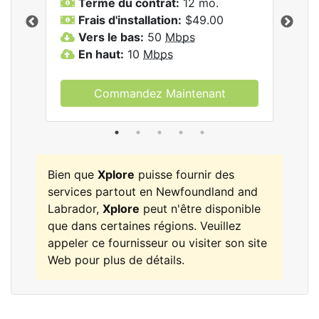
Terme du contrat:
12 mo.
T
Frais d'installation:
$49.00
F
Vers le bas:
50
Mbps
V
les
En haut:
10
Mbps
E
Commandez Maintenant
Bien que
Xplore
puisse fournir des
services partout en Newfoundland and
Labrador,
Xplore
peut n'être disponible
que dans certaines régions. Veuillez
appeler ce fournisseur ou visiter son site
Web pour plus de détails.