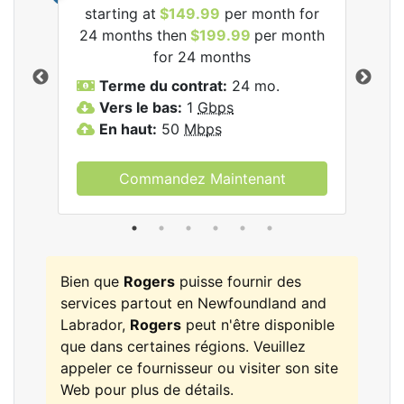
starting at
$149.99
per month for
les
24 months then
$199.99
per month
$1
for 24 months
T
Terme du contrat:
24 mo.
V
Vers le bas:
1
Gbps
E
En haut:
50
Mbps
Commandez Maintenant
Bien que
Rogers
puisse fournir des
services partout en Newfoundland and
Labrador,
Rogers
peut n'être disponible
que dans certaines régions. Veuillez
appeler ce fournisseur ou visiter son site
Web pour plus de détails.