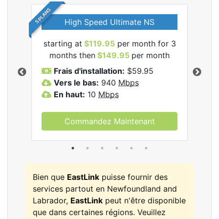
5 PLANS
High Speed Ultimate NS
starting at
$119.95
per month for 3
star
les
months then
$149.95
per month
mo
Frais d'installation:
$59.95
F
Vers le bas:
940
Mbps
V
En haut:
10
Mbps
E
Commandez Maintenant
Bien que
EastLink
puisse fournir des
services partout en Newfoundland and
Labrador,
EastLink
peut n'être disponible
que dans certaines régions. Veuillez