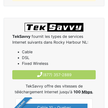
TekSavvy
fournit les types de services
Internet suivants dans Rocky Harbour NL:
Cable
DSL
Fixed Wireless
(877) 357-2889
TekSavvy offre des vitesses de
téléchargement Internet jusqu'à
100
Mbps
.
5 PLANS
Cable 10 - Quebec