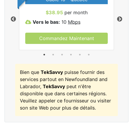
les
$38.95
per month
Vers le bas:
10
Mbps
V
Commandez Maintenant
Bien que
TekSavvy
puisse fournir des
services partout en Newfoundland and
Labrador,
TekSavvy
peut n'être
disponible que dans certaines régions.
Veuillez appeler ce fournisseur ou visiter
son site Web pour plus de détails.