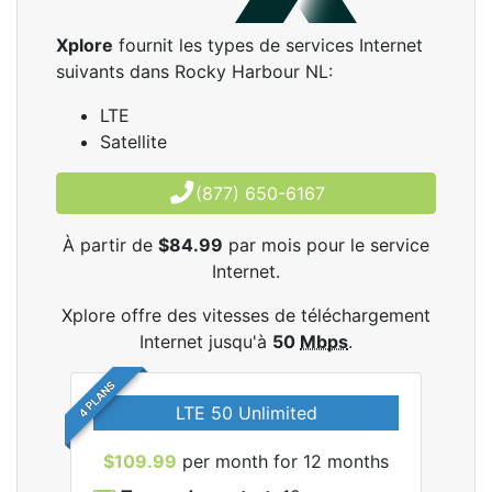
Xplore
fournit les types de services Internet
suivants dans Rocky Harbour NL:
LTE
Satellite
(877) 650-6167
À partir de
$84.99
par mois pour le service
Internet.
Xplore offre des vitesses de téléchargement
Internet jusqu'à
50
Mbps
.
4 PLANS
LTE 50 Unlimited
$109.99
per month for 12 months
$9