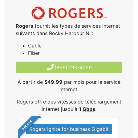
Rogers
fournit les types de services Internet
suivants dans Rocky Harbour NL:
Cable
Fiber
(866) 210-4059
À partir de
$49.99
par mois pour le service
Internet.
Rogers offre des vitesses de téléchargement
Internet jusqu'à
1
Gbps
.
5 PLANS
Rogers Ignite for business Gigabit
Rog