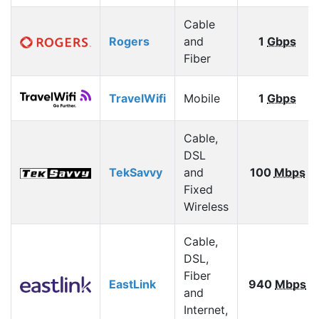
Cable
Rogers
and
1
Gbps
Fiber
TravelWifi
Mobile
1
Gbps
Cable,
DSL
TekSavvy
and
100
Mbps
Fixed
Wireless
Cable,
DSL,
Fiber
EastLink
940
Mbps
and
Internet,