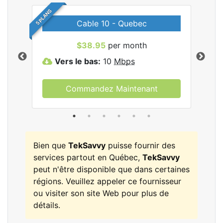
5 PLANS
Cable 10 - Quebec
les
$38.95
per month
Vers le bas:
10
Mbps
V
Commandez Maintenant
Bien que
TekSavvy
puisse fournir des
services partout en Québec,
TekSavvy
peut n'être disponible que dans certaines
régions. Veuillez appeler ce fournisseur
ou visiter son site Web pour plus de
détails.