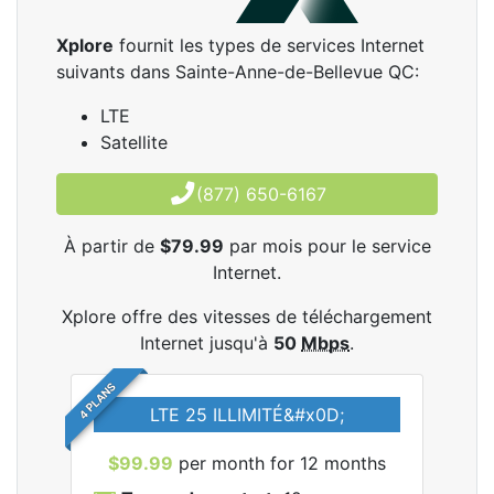
Xplore
fournit les types de services Internet
suivants dans Sainte-Anne-de-Bellevue QC:
LTE
Satellite
(877) 650-6167
À partir de
$79.99
par mois pour le service
Internet.
Xplore offre des vitesses de téléchargement
Internet jusqu'à
50
Mbps
.
4 PLANS
LTE 25 ILLIMITÉ&#x0D;
$99.99
per month for 12 months
$7