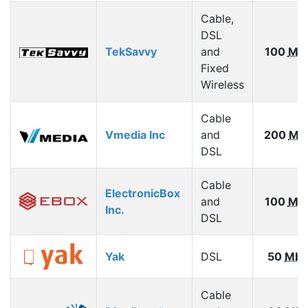
Cable,
DSL
TekSavvy
and
100
Mb
Fixed
Wireless
Cable
Vmedia Inc
and
200
Mb
DSL
Cable
ElectronicBox
and
100
Mb
Inc.
DSL
Yak
DSL
50
Mbp
Cable