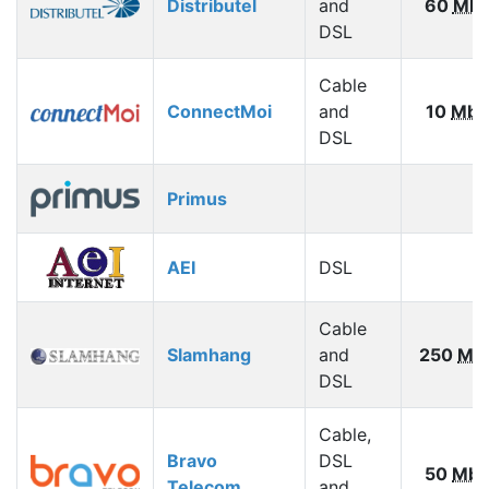
Distributel
and
60
Mbp
DSL
Cable
ConnectMoi
and
10
Mbp
DSL
Primus
AEI
DSL
Cable
Slamhang
and
250
Mb
DSL
Cable,
Bravo
DSL
50
Mbp
Telecom
and