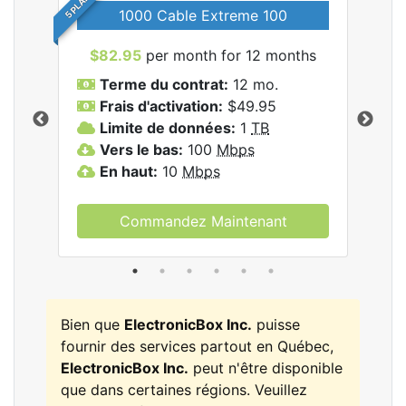
5 PLANS
1000 Cable Extreme 100
$82.95
per month for 12 months
$6
les
Terme du contrat:
12 mo.
T
nc..
Frais d'activation:
$49.95
F
Limite de données:
1
TB
L
Vers le bas:
100
Mbps
V
En haut:
10
Mbps
E
Commandez Maintenant
Bien que
ElectronicBox Inc.
puisse
fournir des services partout en Québec,
ElectronicBox Inc.
peut n'être disponible
que dans certaines régions. Veuillez