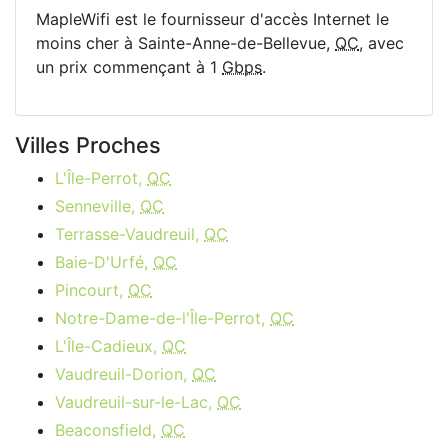
MapleWifi est le fournisseur d'accès Internet le
moins cher à Sainte-Anne-de-Bellevue,
QC
, avec
un prix commençant à 1
Gbps
.
Villes Proches
L'Île-Perrot,
QC
Senneville,
QC
Terrasse-Vaudreuil,
QC
Baie-D'Urfé,
QC
Pincourt,
QC
Notre-Dame-de-l'Île-Perrot,
QC
L'Île-Cadieux,
QC
Vaudreuil-Dorion,
QC
Vaudreuil-sur-le-Lac,
QC
Beaconsfield,
QC