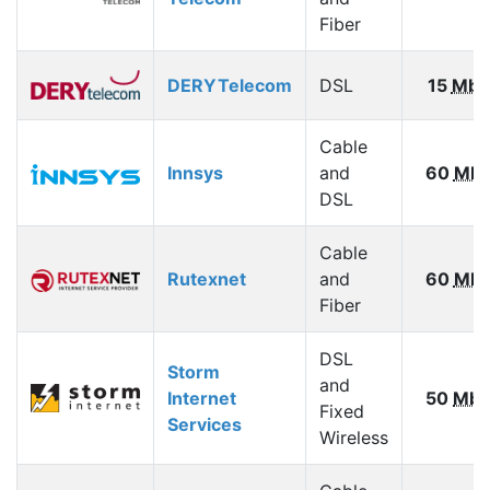
Fiber
DERYTelecom
DSL
15
Mbp
Cable
Innsys
and
60
Mbp
DSL
Cable
Rutexnet
and
60
Mbp
Fiber
DSL
Storm
and
Internet
50
Mbp
Fixed
Services
Wireless