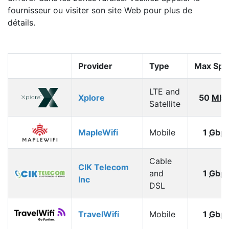
fournisseur ou visiter son site Web pour plus de
détails.
Provider
Type
Max Spe
LTE and
Xplore
50
Mbp
Satellite
MapleWifi
Mobile
1
Gbp
Cable
CIK Telecom
and
1
Gbp
Inc
DSL
TravelWifi
Mobile
1
Gbp