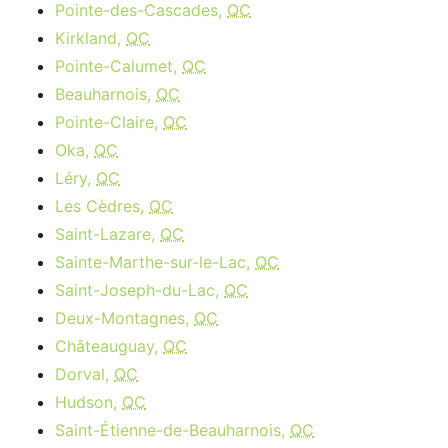
Pointe-des-Cascades,
QC
Kirkland,
QC
Pointe-Calumet,
QC
Beauharnois,
QC
Pointe-Claire,
QC
Oka,
QC
Léry,
QC
Les Cèdres,
QC
Saint-Lazare,
QC
Sainte-Marthe-sur-le-Lac,
QC
Saint-Joseph-du-Lac,
QC
Deux-Montagnes,
QC
Châteauguay,
QC
Dorval,
QC
Hudson,
QC
Saint-Étienne-de-Beauharnois,
QC