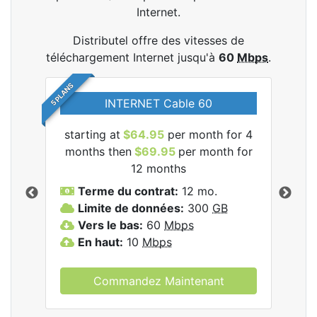
Internet.
Distributel offre des vitesses de
téléchargement Internet jusqu'à
60
Mbps
.
5 PLANS
INTERNET Cable 60
starting at
$64.95
per month for 4
star
les
months then
$69.95
per month for
mon
12 months
Terme du contrat:
12 mo.
T
Limite de données:
300
GB
V
Vers le bas:
60
Mbps
E
En haut:
10
Mbps
Commandez Maintenant