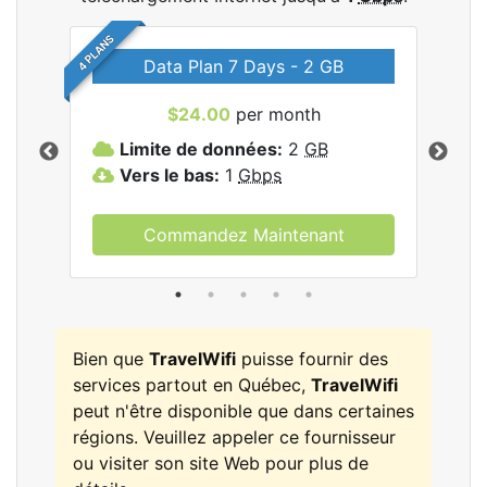
4 PLANS
Data Plan 7 Days - 2 GB
$24.00
per month
les
Limite de données:
2
GB
L
Vers le bas:
1
Gbps
V
Commandez Maintenant
Bien que
TravelWifi
puisse fournir des
services partout en Québec,
TravelWifi
peut n'être disponible que dans certaines
régions. Veuillez appeler ce fournisseur
ou visiter son site Web pour plus de