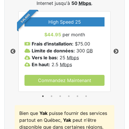
Internet jusqu'à
50
Mbps
.
5 PLANS
High Speed 25
$44.95
per month
Frais d'installation:
$75.00
F
Limite de données:
300
GB
L
les
Vers le bas:
25
Mbps
V
En haut:
2.5
Mbps
E
Commandez Maintenant
Bien que
Yak
puisse fournir des services
partout en Québec,
Yak
peut n'être
disponible que dans certaines régions.