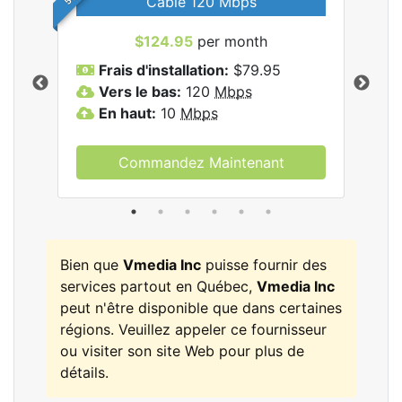
Cable 120 Mbps
$124.95
per month
les
Frais d'installation:
$79.95
F
.
Vers le bas:
120
Mbps
V
En haut:
10
Mbps
E
Commandez Maintenant
Bien que
Vmedia Inc
puisse fournir des
services partout en Québec,
Vmedia Inc
peut n'être disponible que dans certaines
régions. Veuillez appeler ce fournisseur
ou visiter son site Web pour plus de
détails.