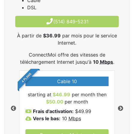
Cable
DSL
(514) 849-5231
À partir de
$36.99
par mois pour le service
Internet.
ConnectMoi offre des vitesses de
téléchargement Internet jusqu'à
10
Mbps
.
4 PLANS
Cable 10
les
starting at
$46.99
per month then
sta
.
$50.00
per month
Frais d'activation:
$49.99
F
Vers le bas:
10
Mbps
V