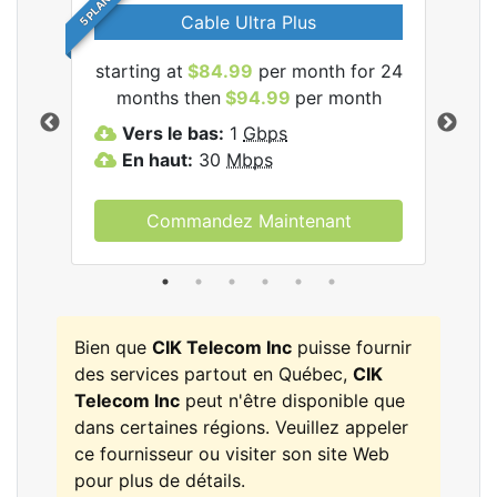
5 PLANS
Cable Ultra Plus
starting at
$84.99
per month for 24
star
les
months then
$94.99
per month
m
nc.
Vers le bas:
1
Gbps
V
En haut:
30
Mbps
E
Commandez Maintenant
Bien que
CIK Telecom Inc
puisse fournir
des services partout en Québec,
CIK
Telecom Inc
peut n'être disponible que
dans certaines régions. Veuillez appeler
ce fournisseur ou visiter son site Web
pour plus de détails.