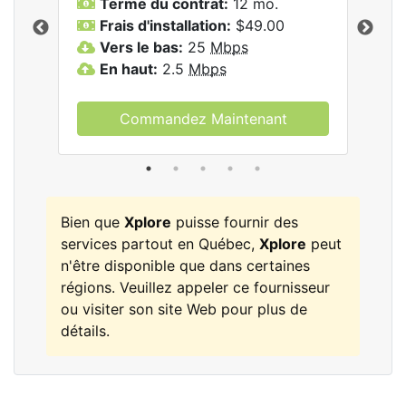
Terme du contrat:
12 mo.
T
Frais d'installation:
$49.00
F
Vers le bas:
25
Mbps
V
les
En haut:
2.5
Mbps
E
Commandez Maintenant
Bien que
Xplore
puisse fournir des
services partout en Québec,
Xplore
peut
n'être disponible que dans certaines
régions. Veuillez appeler ce fournisseur
ou visiter son site Web pour plus de
détails.