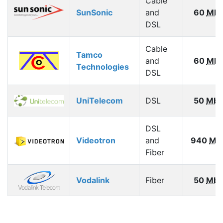
Cable
SunSonic
and
60
Mbp
DSL
Cable
Tamco
and
60
Mbp
Technologies
DSL
UniTelecom
DSL
50
Mbp
DSL
Videotron
and
940
Mb
Fiber
Vodalink
Fiber
50
Mbp