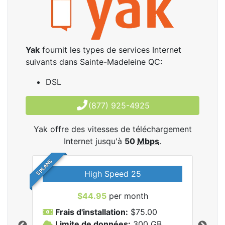
Yak
fournit les types de services Internet
suivants dans Sainte-Madeleine QC:
DSL
(877) 925-4925
Yak offre des vitesses de téléchargement
Internet jusqu'à
50
Mbps
.
5 PLANS
High Speed 25
$44.95
per month
Frais d'installation:
$75.00
F
Limite de données:
300
GB
L