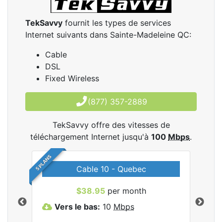
TekSavvy
fournit les types de services
Internet suivants dans Sainte-Madeleine QC:
Cable
DSL
Fixed Wireless
(877) 357-2889
TekSavvy offre des vitesses de
téléchargement Internet jusqu'à
100
Mbps
.
5 PLANS
Cable 10 - Quebec
les
$38.95
per month
Vers le bas:
10
Mbps
V