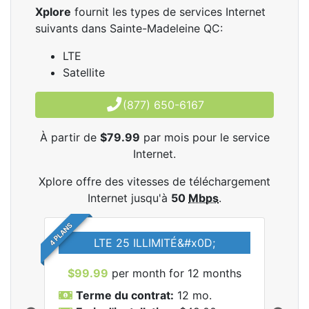
Xplore
fournit les types de services Internet
suivants dans Sainte-Madeleine QC:
LTE
Satellite
(877) 650-6167
À partir de
$79.99
par mois pour le service
Internet.
Xplore offre des vitesses de téléchargement
Internet jusqu'à
50
Mbps
.
4 PLANS
LTE 25 ILLIMITÉ&#x0D;
$99.99
per month for 12 months
$7
Terme du contrat:
12 mo.
T