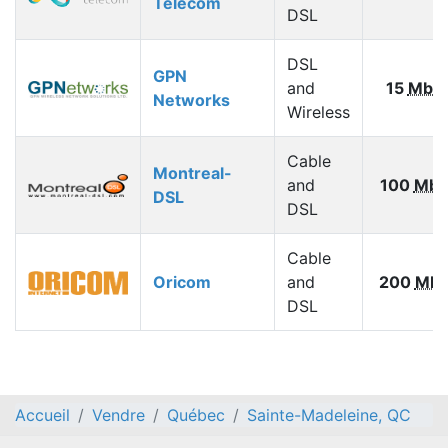
Telecom
DSL
DSL
GPN
and
15
Mbp
Networks
Wireless
Cable
Montreal-
and
100
Mbp
DSL
DSL
Cable
Oricom
and
200
Mbp
DSL
Accueil
Vendre
Québec
Sainte-Madeleine, QC