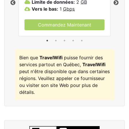
Limite de données:
2
GB
L
Vers le bas:
1
Gbps
V
Commandez Maintenant
Bien que
TravelWifi
puisse fournir des
services partout en Québec,
TravelWifi
peut n'être disponible que dans certaines
régions. Veuillez appeler ce fournisseur
ou visiter son site Web pour plus de
détails.