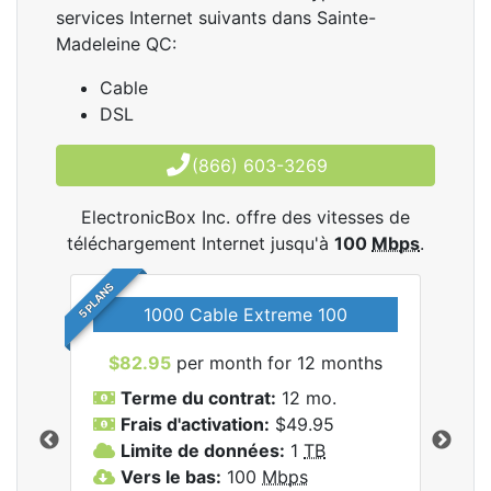
services Internet suivants dans Sainte-
Madeleine QC:
Cable
DSL
(866) 603-3269
ElectronicBox Inc. offre des vitesses de
téléchargement Internet jusqu'à
100
Mbps
.
5 PLANS
1000 Cable Extreme 100
$82.95
per month for 12 months
$6
les
Terme du contrat:
12 mo.
T
nc..
Frais d'activation:
$49.95
F
Limite de données:
1
TB
L
Vers le bas:
100
Mbps
V