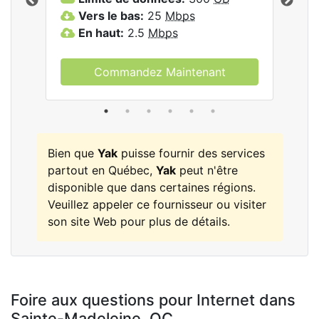
les
Vers le bas:
25
Mbps
V
En haut:
2.5
Mbps
E
Commandez Maintenant
Bien que
Yak
puisse fournir des services
partout en Québec,
Yak
peut n'être
disponible que dans certaines régions.
Veuillez appeler ce fournisseur ou visiter
son site Web pour plus de détails.
Foire aux questions pour Internet dans
Sainte-Madeleine,
QC