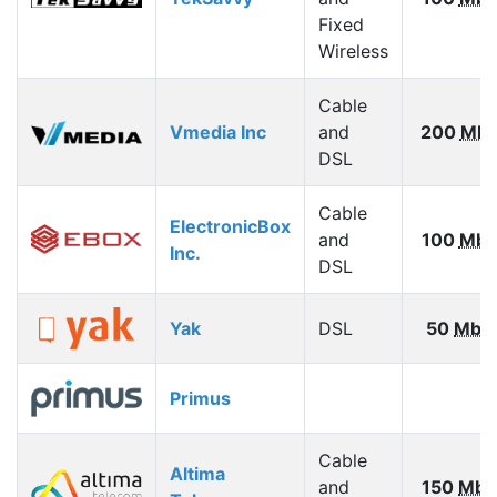
Fixed
Wireless
Cable
Vmedia Inc
and
200
Mbp
DSL
Cable
ElectronicBox
and
100
Mbp
Inc.
DSL
Yak
DSL
50
Mbp
Primus
Cable
Altima
and
150
Mbp