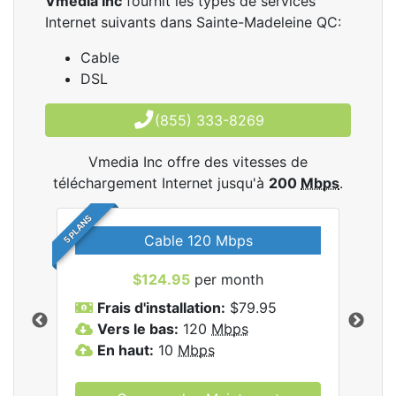
Vmedia Inc
fournit les types de services
Internet suivants dans Sainte-Madeleine QC:
Cable
DSL
(855) 333-8269
Vmedia Inc offre des vitesses de
téléchargement Internet jusqu'à
200
Mbps
.
5 PLANS
Cable 120 Mbps
$124.95
per month
les
Frais d'installation:
$79.95
F
.
Vers le bas:
120
Mbps
V
En haut:
10
Mbps
E