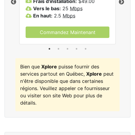
Frais d'installation:
$49.00
F
Vers le bas:
25
Mbps
V
les
En haut:
2.5
Mbps
E
Commandez Maintenant
Bien que
Xplore
puisse fournir des
services partout en Québec,
Xplore
peut
n'être disponible que dans certaines
régions. Veuillez appeler ce fournisseur
ou visiter son site Web pour plus de
détails.