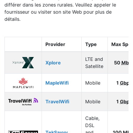
différer dans les zones rurales. Veuillez appeler le
fournisseur ou visiter son site Web pour plus de
détails.
Provider
Type
Max Spe
LTE and
Xplore
50
Mbp
Satellite
MapleWifi
Mobile
1
Gbps
TravelWifi
Mobile
1
Gbps
Cable,
DSL
TekSavvy
and
100
Mbp