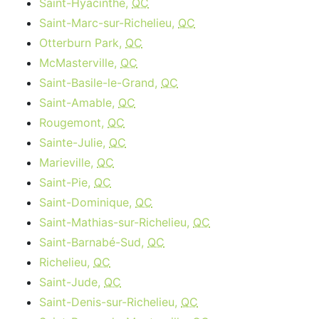
Saint-Hyacinthe,
QC
Saint-Marc-sur-Richelieu,
QC
Otterburn Park,
QC
McMasterville,
QC
Saint-Basile-le-Grand,
QC
Saint-Amable,
QC
Rougemont,
QC
Sainte-Julie,
QC
Marieville,
QC
Saint-Pie,
QC
Saint-Dominique,
QC
Saint-Mathias-sur-Richelieu,
QC
Saint-Barnabé-Sud,
QC
Richelieu,
QC
Saint-Jude,
QC
Saint-Denis-sur-Richelieu,
QC