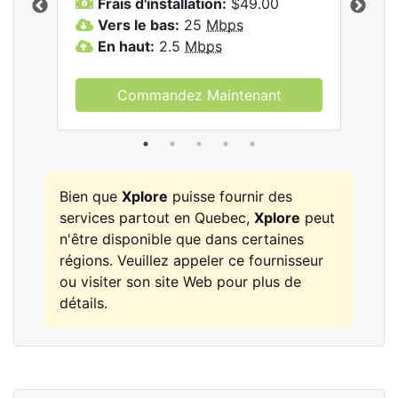
Frais d'installation:
$49.00
F
Vers le bas:
25
Mbps
V
les
En haut:
2.5
Mbps
E
Commandez Maintenant
Bien que
Xplore
puisse fournir des
services partout en Quebec,
Xplore
peut
n'être disponible que dans certaines
régions. Veuillez appeler ce fournisseur
ou visiter son site Web pour plus de
détails.