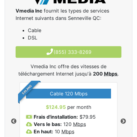
Vmedia Inc
fournit les types de services
Internet suivants dans Senneville QC:
Cable
DSL
(855) 333-8269
Vmedia Inc offre des vitesses de
téléchargement Internet jusqu'à
200
Mbps
.
5 PLANS
Cable 120 Mbps
$124.95
per month
les
Frais d'installation:
$79.95
F
.
Vers le bas:
120
Mbps
V
En haut:
10
Mbps
E