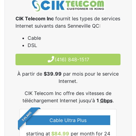
CIK Telecom Inc
fournit les types de services
Internet suivants dans Senneville QC:
Cable
DSL
(416) 848-1517
À partir de
$39.99
par mois pour le service
Internet.
CIK Telecom Inc offre des vitesses de
téléchargement Internet jusqu'à
1
Gbps
.
5 PLANS
Cable Ultra Plus
starting at
$84.99
per month for 24
star
les