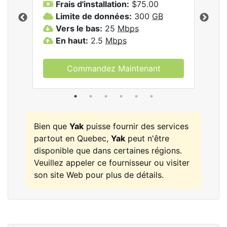
Frais d'installation:
$75.00
F
Limite de données:
300
GB
L
les
Vers le bas:
25
Mbps
V
En haut:
2.5
Mbps
E
Commandez Maintenant
Bien que
Yak
puisse fournir des services
partout en Quebec,
Yak
peut n'être
disponible que dans certaines régions.
Veuillez appeler ce fournisseur ou visiter
son site Web pour plus de détails.