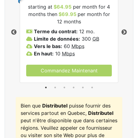
starting at
$64.95
per month for 4
star
les
months then
$69.95
per month for
mon
12 months
Terme du contrat:
12 mo.
T
Limite de données:
300
GB
V
Vers le bas:
60
Mbps
E
En haut:
10
Mbps
Commandez Maintenant
Bien que
Distributel
puisse fournir des
services partout en Quebec,
Distributel
peut n'être disponible que dans certaines
régions. Veuillez appeler ce fournisseur
ou visiter son site Web pour plus de