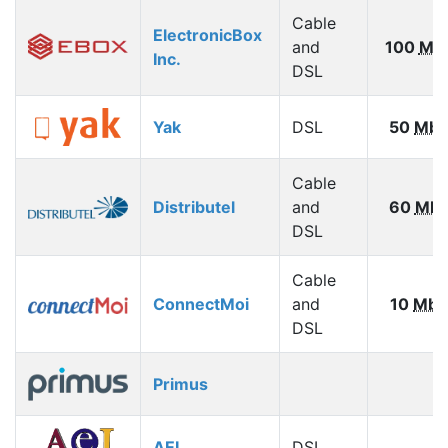
Cable
ElectronicBox
and
100
Mb
Inc.
DSL
Yak
DSL
50
Mbp
Cable
Distributel
and
60
Mbp
DSL
Cable
ConnectMoi
and
10
Mbp
DSL
Primus
AEI
DSL