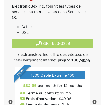
ElectronicBox Inc.
fournit les types de
services Internet suivants dans Senneville
QC:
Cable
DSL
(866) 603-3269
ElectronicBox Inc. offre des vitesses de
téléchargement Internet jusqu'à
100
Mbps
.
5 PLANS
1000 Cable Extreme 100
$82.95
per month for 12 months
$6
les
Terme du contrat:
12 mo.
T
nc..
Frais d'activation:
$49.95
F
Limite de données:
1
TB
L