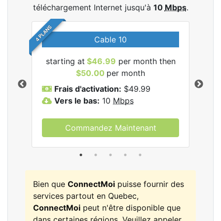
téléchargement Internet jusqu'à
10
Mbps
.
4 PLANS
Cable 10
les
starting at
$46.99
per month then
sta
.
$50.00
per month
Frais d'activation:
$49.99
F
Vers le bas:
10
Mbps
V
Commandez Maintenant
Bien que
ConnectMoi
puisse fournir des
services partout en Quebec,
ConnectMoi
peut n'être disponible que
dans certaines régions. Veuillez appeler