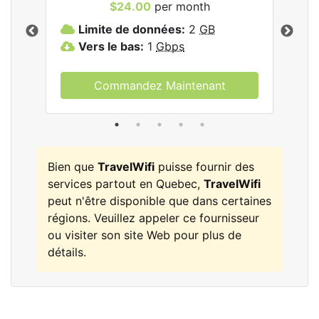
$24.00
per month
les
Limite de données:
2
GB
L
Vers le bas:
1
Gbps
V
Commandez Maintenant
Bien que
TravelWifi
puisse fournir des
services partout en Quebec,
TravelWifi
peut n'être disponible que dans certaines
régions. Veuillez appeler ce fournisseur
ou visiter son site Web pour plus de
détails.