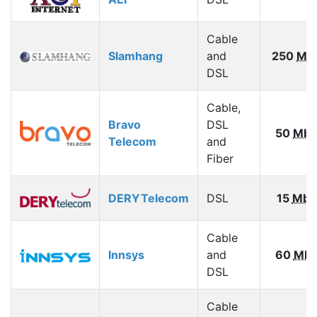
Cable
Slamhang
and
250
Mb
DSL
Cable,
Bravo
DSL
50
Mbp
Telecom
and
Fiber
DERYTelecom
DSL
15
Mbp
Cable
Innsys
and
60
Mbp
DSL
Cable