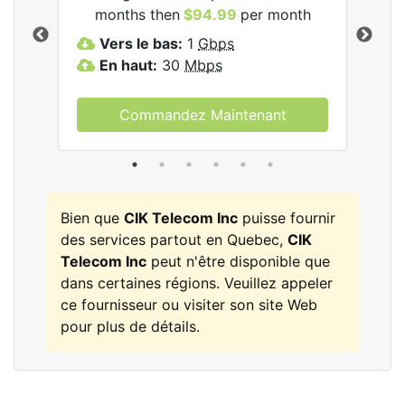
months then
$94.99
per month
m
nc.
Vers le bas:
1
Gbps
V
En haut:
30
Mbps
E
Commandez Maintenant
Bien que
CIK Telecom Inc
puisse fournir
des services partout en Quebec,
CIK
Telecom Inc
peut n'être disponible que
dans certaines régions. Veuillez appeler
ce fournisseur ou visiter son site Web
pour plus de détails.