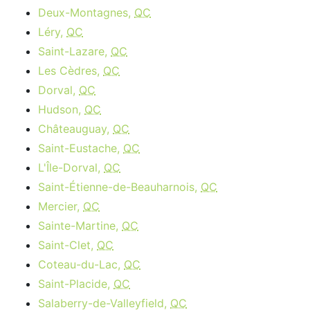
Deux-Montagnes,
QC
Léry,
QC
Saint-Lazare,
QC
Les Cèdres,
QC
Dorval,
QC
Hudson,
QC
Châteauguay,
QC
Saint-Eustache,
QC
L'Île-Dorval,
QC
Saint-Étienne-de-Beauharnois,
QC
Mercier,
QC
Sainte-Martine,
QC
Saint-Clet,
QC
Coteau-du-Lac,
QC
Saint-Placide,
QC
Salaberry-de-Valleyfield,
QC