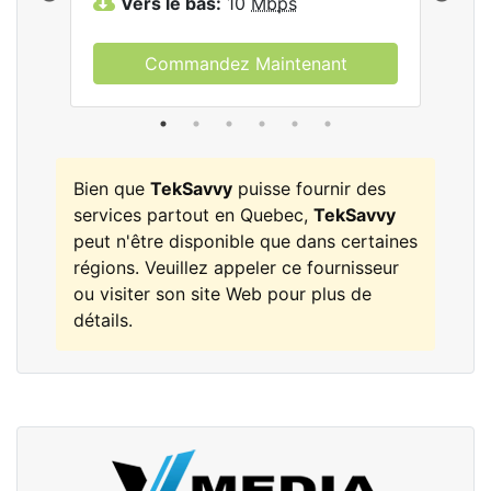
Vers le bas:
10
Mbps
V
Commandez Maintenant
Bien que
TekSavvy
puisse fournir des
services partout en Quebec,
TekSavvy
peut n'être disponible que dans certaines
régions. Veuillez appeler ce fournisseur
ou visiter son site Web pour plus de
détails.