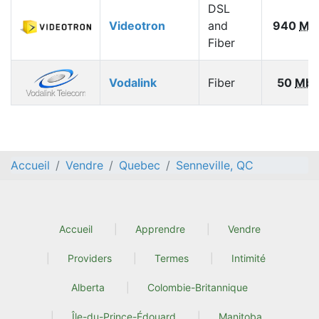
DSL
Videotron
and
940
Mb
Fiber
Vodalink
Fiber
50
Mbp
Accueil
Vendre
Quebec
Senneville, QC
Accueil
Apprendre
Vendre
Providers
Termes
Intimité
Alberta
Colombie-Britannique
Île-du-Prince-Édouard
Manitoba