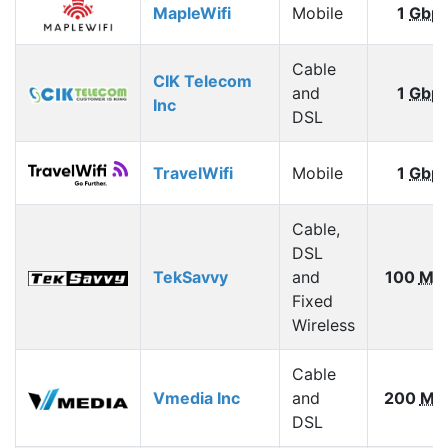
MapleWifi
Mobile
1
Gbp
Cable
CIK Telecom
and
1
Gbp
Inc
DSL
TravelWifi
Mobile
1
Gbp
Cable,
DSL
TekSavvy
and
100
Mb
Fixed
Wireless
Cable
Vmedia Inc
and
200
Mb
DSL