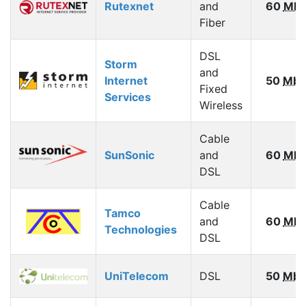
Rutexnet
and
60
Mbp
Fiber
DSL
Storm
and
Internet
50
Mbp
Fixed
Services
Wireless
Cable
SunSonic
and
60
Mbp
DSL
Cable
Tamco
and
60
Mbp
Technologies
DSL
UniTelecom
DSL
50
Mbp