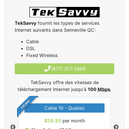
TekSavvy
fournit les types de services
Internet suivants dans Senneville QC:
Cable
DSL
Fixed Wireless
(877) 357-2889
TekSavvy offre des vitesses de
téléchargement Internet jusqu'à
100
Mbps
.
5 PLANS
Cable 10 - Quebec
les
$38.95
per month