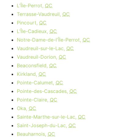
L'Île-Perrot,
QC
Terrasse-Vaudreuil,
QC
Pincourt,
QC
L'Île-Cadieux,
QC
Notre-Dame-de-l'Île-Perrot,
QC
Vaudreuil-sur-le-Lac,
QC
Vaudreuil-Dorion,
QC
Beaconsfield,
QC
Kirkland,
QC
Pointe-Calumet,
QC
Pointe-des-Cascades,
QC
Pointe-Claire,
QC
Oka,
QC
Sainte-Marthe-sur-le-Lac,
QC
Saint-Joseph-du-Lac,
QC
Beauharnois,
QC