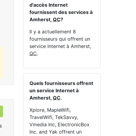
En haut:
1
Mbps
En 
d'accès Internet
fournissent des services à
Amherst,
QC
?
Commandez Maintenant
Il y a actuellement 8
fournisseurs qui offrent un
service Internet à Amherst,
QC
.
Quels fournisseurs offrent
un service Internet à
Amherst,
QC
.
Xplore, MapleWifi,
TravelWifi, TekSavvy,
Vmedia Inc, ElectronicBox
s
Inc. and Yak offrent un