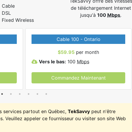
TekSavvy offre des vitesse
Cable
de téléchargement Internet
DSL
jusqu'à
100
Mbps
.
Fixed Wireless
Cable 100 - Ontario
$59.95
per month
Vers le bas:
100
Mbps
Commandez Maintenant
es services partout en Québec,
TekSavvy
peut n'être
. Veuillez appeler ce fournisseur ou visiter son site Web