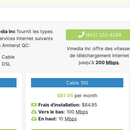
dia Inc
fournit les types
(855) 333-8269
ervices Internet suivants
s Amherst QC:
Vmedia Inc offre des vitesse
de téléchargement Internet
Cable
jusqu'à
200
Mbps
.
DSL
Cable 100
$87.95
per month
Frais d'installation:
$64.95
Vers le bas:
100
Mbps
En haut:
10
Mbps