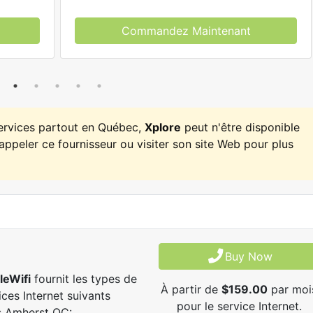
Commandez Maintenant
services partout en Québec,
Xplore
peut n'être disponible
appeler ce fournisseur ou visiter son site Web pour plus
Buy Now
leWifi
fournit les types de
À partir de
$159.00
par moi
ices Internet suivants
pour le service Internet.
s Amherst QC: