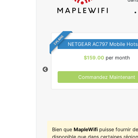
2 PLANS
NETGEAR AC797 Mobile Hots
$159.00
per month
Commandez Maintenant
r tous les forfaits
leWifi.
Bien que
MapleWifi
puisse fournir d
disponible que dans certaines régions