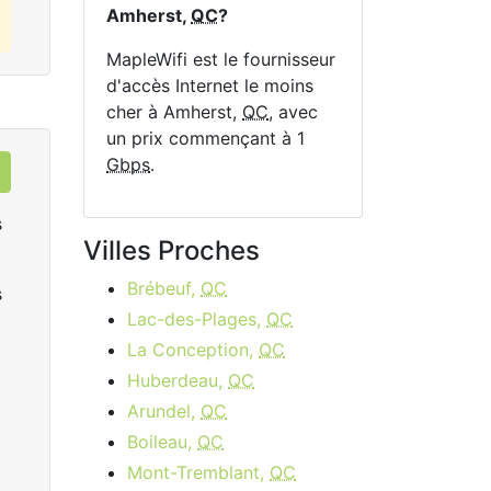
Amherst,
QC
?
MapleWifi est le fournisseur
d'accès Internet le moins
cher à Amherst,
QC
, avec
un prix commençant à 1
Gbps
.
s
Villes Proches
Brébeuf,
QC
s
Lac-des-Plages,
QC
La Conception,
QC
Huberdeau,
QC
Arundel,
QC
Data Plan 30 Days - 8 GB
Boileau,
QC
$74.00
per month
Mont-Tremblant,
QC