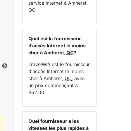
service Internet à Amherst,
s
QC
.
Quel est le fournisseur
NE
d'accès Internet le moins
cher à Amherst,
QC
?
TravelWifi est le fournisseur
d'accès Internet le moins
cher à Amherst,
QC
, avec
Cliquez ici pour afficher tous les forfaits
un prix commençant à
Internet MapleWifi.
$52.00.
Quel fournisseur a les
vitesses les plus rapides à