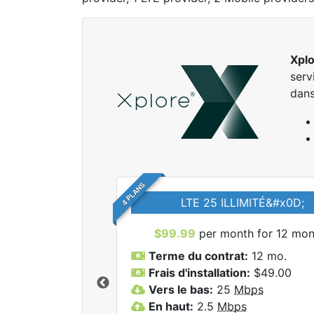
Xpl
serv
dan
4 PLANS
LTE 25 ILLIMITÉ&#x0D;
$99.99
per month for 12 mon
Terme du contrat:
12 mo.
Frais d'installation:
$49.00
Vers le bas:
25
Mbps
r tous les forfaits
En haut:
2.5
Mbps
lore.