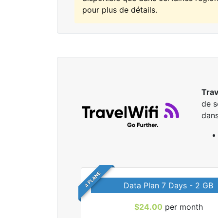
pour plus de détails.
Trav
de s
dan
4 PLANS
Data Plan 7 Days - 2 GB
$24.00
per month
r tous les forfaits