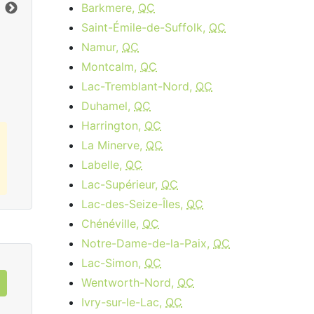
Limite de données:
8
GB
Lim
Barkmere,
QC
Vers le bas:
1
Gbps
Ver
Saint-Émile-de-Suffolk,
QC
Namur,
QC
Commandez Maintenant
Montcalm,
QC
Lac-Tremblant-Nord,
QC
Duhamel,
QC
Harrington,
QC
La Minerve,
QC
Labelle,
QC
Lac-Supérieur,
QC
Lac-des-Seize-Îles,
QC
Chénéville,
QC
Notre-Dame-de-la-Paix,
QC
Lac-Simon,
QC
Wentworth-Nord,
QC
Ivry-sur-le-Lac,
QC