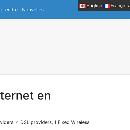
English
Français
prendre
Nouvelles
nternet en
oviders, 4 DSL providers, 1 Fixed Wireless