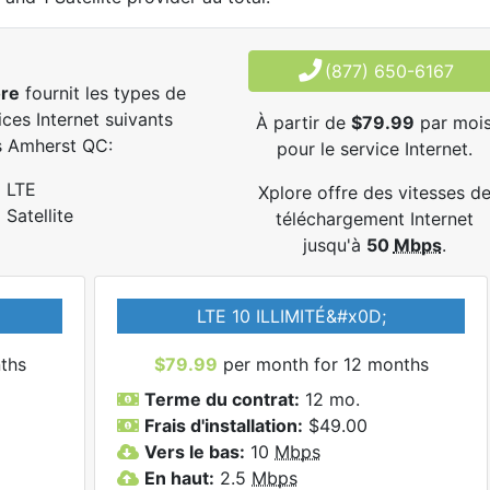
(877) 650-6167
ore
fournit les types de
ices Internet suivants
À partir de
$79.99
par moi
s Amherst QC:
pour le service Internet.
LTE
Xplore offre des vitesses d
Satellite
téléchargement Internet
jusqu'à
50
Mbps
.
LTE 10 ILLIMITÉ&#x0D;
ths
$79.99
per month for 12 months
Terme du contrat:
12 mo.
Frais d'installation:
$49.00
Vers le bas:
10
Mbps
En haut:
2.5
Mbps