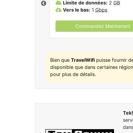
Limite de données:
2
GB
elWifi.
Vers le bas:
1
Gbps
Commandez Maintenant
Bien que
TravelWifi
puisse fournir d
disponible que dans certaines régions
pour plus de détails.
Tek
serv
dan