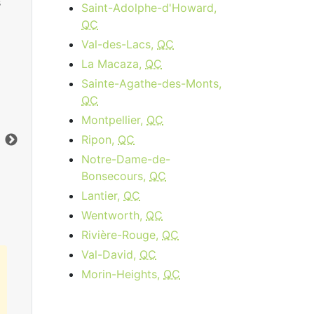
s
Saint-Adolphe-d'Howard,
QC
Val-des-Lacs,
QC
La Macaza,
QC
Sainte-Agathe-des-Monts,
Cable 15 - AB, BC
QC
Montpellier,
QC
$34.95
per month
Ripon,
QC
Vers le bas:
15
Mbps
Ver
Notre-Dame-de-
Bonsecours,
QC
Commandez Maintenant
Lantier,
QC
Wentworth,
QC
Rivière-Rouge,
QC
Val-David,
QC
Morin-Heights,
QC