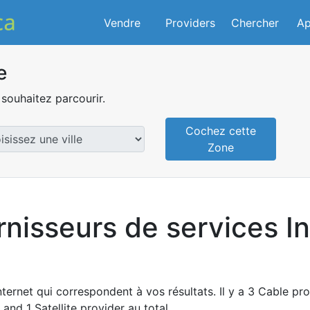
Vendre
Providers
Chercher
Ap
e
souhaitez parcourir.
Cochez cette
Zone
rnisseurs de services I
nternet qui correspondent à vos résultats. Il y a 3 Cable pr
and 1 Satellite provider au total.