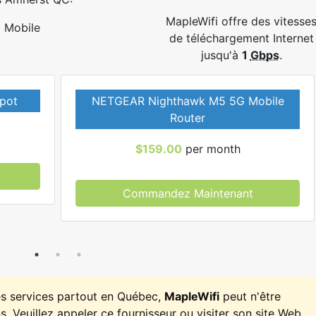
MapleWifi offre des vitesse
Mobile
de téléchargement Internet
jusqu'à
1
Gbps
.
pot
NETGEAR Nighthawk M5 5G Mobile
Router
$159.00
per month
Commandez Maintenant
es services partout en Québec,
MapleWifi
peut n'être
. Veuillez appeler ce fournisseur ou visiter son site Web