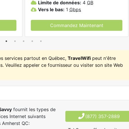
Limite de données:
4
GB
Vers le bas:
1
Gbps
Commandez Maintenant
es services partout en Québec,
TravelWifi
peut n'être
. Veuillez appeler ce fournisseur ou visiter son site Web
Savvy
fournit les types de
ices Internet suivants
(877) 357-2889
s Amherst QC: