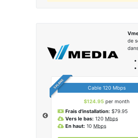
Vme
de s
dan
5 PLANS
Cable 120 Mbps
$124.95
per month
r tous les forfaits
Frais d'installation:
$79.95
dia Inc.
Vers le bas:
120
Mbps
En haut:
10
Mbps