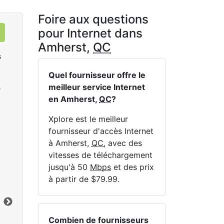
Foire aux questions
pour Internet dans
Amherst,
QC
s
Quel fournisseur offre le
meilleur service Internet
e
en Amherst,
QC
?
Xplore est le meilleur
fournisseur d'accès Internet
à Amherst,
QC
, avec des
Sat 25
vitesses de téléchargement
$119.99
per month for 12 months
$1
jusqu'à 50
Mbps
et des prix
à partir de $79.99.
Terme du contrat:
12 mo.
Ter
Frais d'installation:
$49.00
Frai
Limite de données:
200
GB
Lim
Vers le bas:
25
Mbps
Ver
Combien de fournisseurs