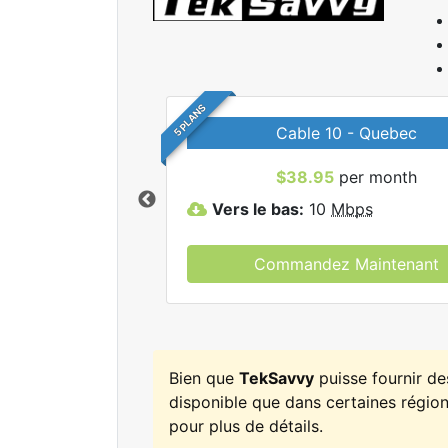
5 PLANS
Cable 10 - Quebec
r tous les forfaits
$38.95
per month
kSavvy.
Vers le bas:
10
Mbps
Commandez Maintenant
Bien que
TekSavvy
puisse fournir d
disponible que dans certaines régions
pour plus de détails.