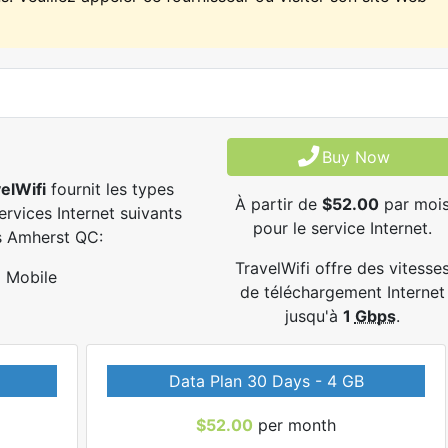
Buy Now
elWifi
fournit les types
À partir de
$52.00
par moi
ervices Internet suivants
pour le service Internet.
s Amherst QC:
TravelWifi offre des vitesse
Mobile
de téléchargement Internet
jusqu'à
1
Gbps
.
Data Plan 30 Days - 4 GB
$52.00
per month