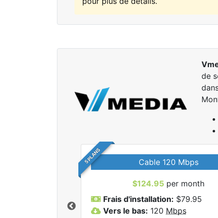
pour plus de détails.
Vme
de s
dans
Mon
5 PLANS
Cable 120 Mbps
$124.95
per month
r tous les forfaits
Frais d'installation:
$79.95
dia Inc.
Vers le bas:
120
Mbps