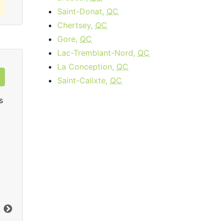
Saint-Donat,
QC
Chertsey,
QC
Gore,
QC
Lac-Tremblant-Nord,
QC
La Conception,
QC
Saint-Calixte,
QC
s
Cable 120
$89.95
per month
Frais d'installation:
$64.95
Ver
Vers le bas:
120
Mbps
En 