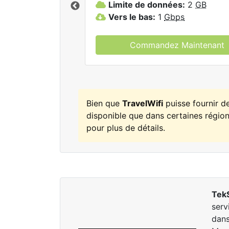
Limite de données:
2
GB
elWifi.
Vers le bas:
1
Gbps
Commandez Maintenant
Bien que
TravelWifi
puisse fournir d
disponible que dans certaines régions
pour plus de détails.
Tek
serv
dans