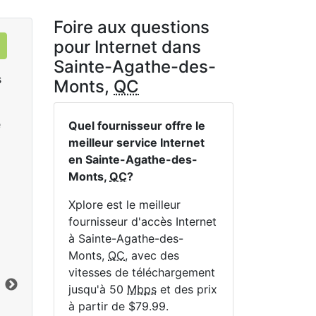
Foire aux questions
pour Internet dans
Sainte-Agathe-des-
s
Monts,
QC
e
Quel fournisseur offre le
meilleur service Internet
en Sainte-Agathe-des-
Monts,
QC
?
Sat 25
Xplore est le meilleur
fournisseur d'accès Internet
$119.99
per month for 12 months
$1
à Sainte-Agathe-des-
Monts,
QC
, avec des
Terme du contrat:
12 mo.
Ter
vitesses de téléchargement
Frais d'installation:
$49.00
Frai
jusqu'à 50
Mbps
et des prix
Limite de données:
200
GB
Lim
à partir de $79.99.
Vers le bas:
25
Mbps
Ver