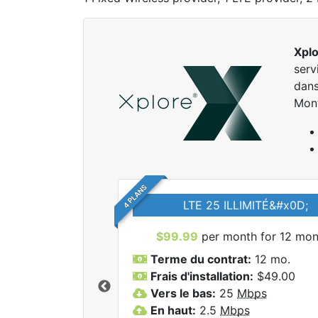
Xpl
serv
dans
Mon
4 PLANS
LTE 25 ILLIMITÉ&#x0D;
$99.99
per month for 12 mon
Terme du contrat:
12 mo.
Frais d'installation:
$49.00
Vers le bas:
25
Mbps
r tous les forfaits
En haut:
2.5
Mbps
lore.