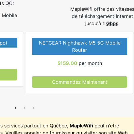
ts QC:
MapleWifi offre des vitesse
Mobile
de téléchargement Internet
jusqu'à
1
Gbps
.
pot
NETGEAR Nighthawk M5 5G Mobile
Router
$159.00
per month
Commandez Maintenant
es services partout en Québec,
MapleWifi
peut n'être
. Veuillez appeler ce fournisseur ou visiter son site Web