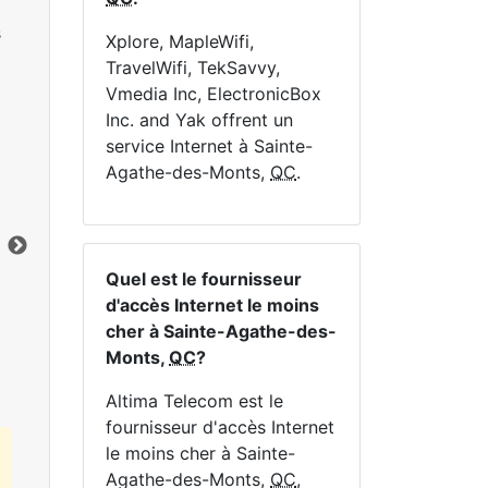
s
Xplore, MapleWifi,
TravelWifi, TekSavvy,
Vmedia Inc, ElectronicBox
Inc. and Yak offrent un
service Internet à Sainte-
NE
Agathe-des-Monts,
QC
.
Quel est le fournisseur
d'accès Internet le moins
Cliquez ici pour afficher tous les forfaits
cher à Sainte-Agathe-des-
Internet MapleWifi.
Monts,
QC
?
Altima Telecom est le
fournisseur d'accès Internet
le moins cher à Sainte-
Agathe-des-Monts,
QC
,