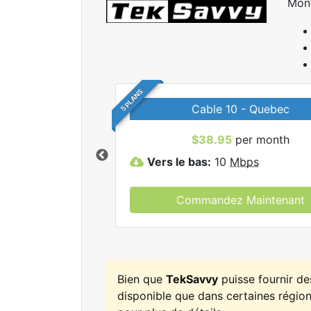
Mon
5 PLANS
Cable 10 - Quebec
r tous les forfaits
$38.95
per month
kSavvy.
Vers le bas:
10
Mbps
Commandez Maintenant
Bien que
TekSavvy
puisse fournir d
disponible que dans certaines régions