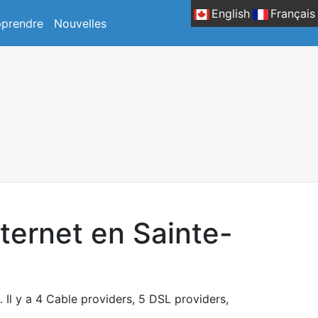
English
Français
prendre
Nouvelles
nternet en Sainte-
 Il y a 4 Cable providers, 5 DSL providers,