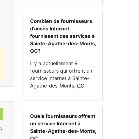
En haut:
1
Mbps
En 
Commandez Maintenant
Combien de fournisseurs
d'accès Internet
fournissent des services à
Sainte-Agathe-des-Monts,
QC
?
Il y a actuellement 9
fournisseurs qui offrent un
service Internet à Sainte-
Agathe-des-Monts,
QC
.
Quels fournisseurs offrent
un service Internet à
s
Sainte-Agathe-des-Monts,
QC
.