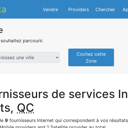
Vendre
Providers
Chercher
Ap
e
souhaitez parcourir.
Cochez cette
Zone
rnisseurs de services I
ts,
QC
 de
9
fournisseurs Internet qui correspondent à vos résultats.
Mobile providers and 1 Satellite provider au total.