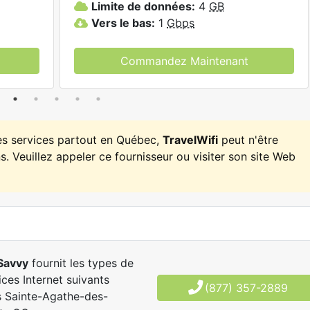
Limite de données:
4
GB
Vers le bas:
1
Gbps
Commandez Maintenant
es services partout en Québec,
TravelWifi
peut n'être
. Veuillez appeler ce fournisseur ou visiter son site Web
Savvy
fournit les types de
ices Internet suivants
(877) 357-2889
 Sainte-Agathe-des-