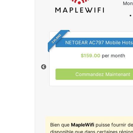
Mon
2 PLANS
NETGEAR AC797 Mobile Hots
$159.00
per month
Commandez Maintenant
r tous les forfaits
leWifi.
Bien que
MapleWifi
puisse fournir d
disponible que dans certaines régions