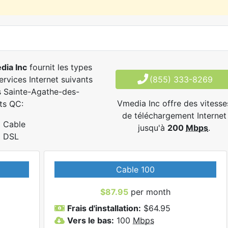
dia Inc
fournit les types
ervices Internet suivants
(855) 333-8269
 Sainte-Agathe-des-
Vmedia Inc offre des vitesse
ts QC:
de téléchargement Internet
Cable
jusqu'à
200
Mbps
.
DSL
Cable 100
$87.95
per month
Frais d'installation:
$64.95
Vers le bas:
100
Mbps