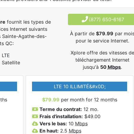
(877) 650-6167
ore
fournit les types de
ices Internet suivants
À partir de
$79.99
par moi
 Sainte-Agathe-des-
pour le service Internet.
ts QC:
Xplore offre des vitesses d
LTE
téléchargement Internet
Satellite
jusqu'à
50
Mbps
.
LTE 10 ILLIMITÉ&#x0D;
ths
$79.99
per month for 12 months
Terme du contrat:
12 mo.
Frais d'installation:
$49.00
Vers le bas:
10
Mbps
En haut:
2.5
Mbps