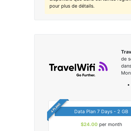
pour plus de détails.
Trav
de s
dans
Mon
4 PLANS
Data Plan 7 Days - 2 GB
$24.00
per month
r tous les forfaits