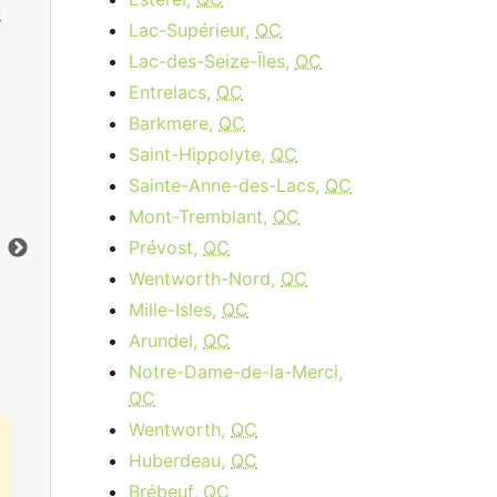
s
Lac-Supérieur,
QC
Lac-des-Seize-Îles,
QC
Entrelacs,
QC
Barkmere,
QC
Saint-Hippolyte,
QC
Cable 15 - AB, BC
Sainte-Anne-des-Lacs,
QC
Mont-Tremblant,
QC
$34.95
per month
Prévost,
QC
Vers le bas:
15
Mbps
Ver
Wentworth-Nord,
QC
Mille-Isles,
QC
Commandez Maintenant
Arundel,
QC
Notre-Dame-de-la-Merci,
QC
Wentworth,
QC
Huberdeau,
QC
Brébeuf,
QC