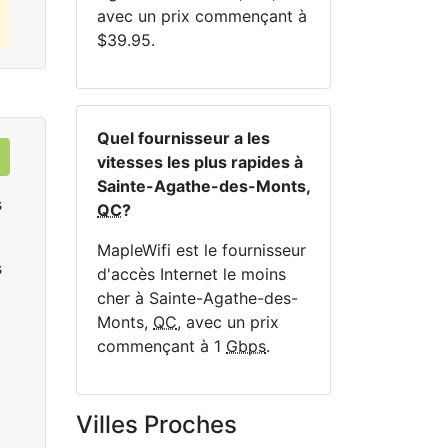
avec un prix commençant à
$39.95.
Quel fournisseur a les
vitesses les plus rapides à
Sainte-Agathe-des-Monts,
s
QC
?
MapleWifi est le fournisseur
s
d'accès Internet le moins
cher à Sainte-Agathe-des-
Monts,
QC
, avec un prix
commençant à 1
Gbps
.
Data Plan 30 Days - 8 GB
Villes Proches
$74.00
per month