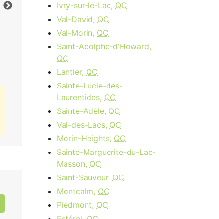
Limite de données:
8
GB
Lim
Ivry-sur-le-Lac,
QC
Vers le bas:
1
Gbps
Ver
Val-David,
QC
Val-Morin,
QC
Commandez Maintenant
Saint-Adolphe-d'Howard,
QC
Lantier,
QC
Sainte-Lucie-des-
Laurentides,
QC
Sainte-Adèle,
QC
Val-des-Lacs,
QC
Morin-Heights,
QC
Sainte-Marguerite-du-Lac-
Masson,
QC
Saint-Sauveur,
QC
Montcalm,
QC
Piedmont,
QC
Estérel,
QC