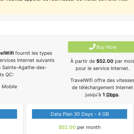
Buy Now
elWifi
fournit les types
ervices Internet suivants
À partir de
$52.00
par moi
 Sainte-Agathe-des-
pour le service Internet.
ts QC:
TravelWifi offre des vitesse
Mobile
de téléchargement Internet
jusqu'à
1
Gbps
.
Data Plan 30 Days - 4 GB
$52.00
per month