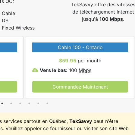
ts QC:
TekSavvy offre des vitesse
de téléchargement Internet
Cable
jusqu'à
100
Mbps
.
DSL
Fixed Wireless
Cable 100 - Ontario
$59.95
per month
Vers le bas:
100
Mbps
Commandez Maintenant
es services partout en Québec,
TekSavvy
peut n'être
. Veuillez appeler ce fournisseur ou visiter son site Web