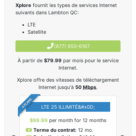
Xplore
fournit les types de services Internet
suivants dans Lambton QC:
LTE
Satellite
(877) 650-6167
À partir de
$79.99
par mois pour le service
Internet.
Xplore offre des vitesses de téléchargement
Internet jusqu'à
50
Mbps
.
4 PLANS
LTE 25 ILLIMITÉ&#x0D;
$99.99
per month for 12 months
$7
Terme du contrat:
12 mo.
T