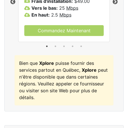
Frais d'installation:
$49.00
F
Vers le bas:
25
Mbps
V
les
En haut:
2.5
Mbps
E
Commandez Maintenant
Bien que
Xplore
puisse fournir des
services partout en Québec,
Xplore
peut
n'être disponible que dans certaines
régions. Veuillez appeler ce fournisseur
ou visiter son site Web pour plus de
détails.