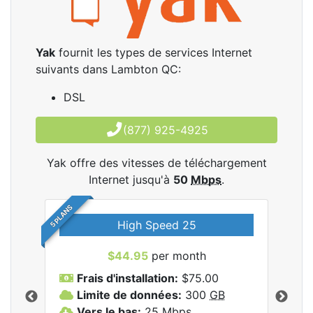
Yak
fournit les types de services Internet
suivants dans Lambton QC:
DSL
(877) 925-4925
Yak offre des vitesses de téléchargement
Internet jusqu'à
50
Mbps
.
5 PLANS
High Speed 25
$44.95
per month
Frais d'installation:
$75.00
F
Limite de données:
300
GB
L
les
Vers le bas:
25
Mbps
V