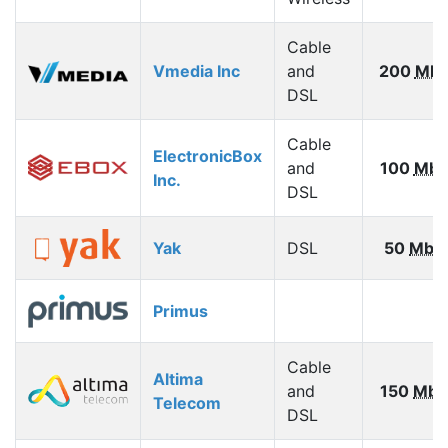
Cable
Vmedia Inc
and
200
Mbp
DSL
Cable
ElectronicBox
and
100
Mbp
Inc.
DSL
Yak
DSL
50
Mbp
Primus
Cable
Altima
and
150
Mbp
Telecom
DSL