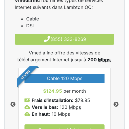
Vmedia Inc
fournit les types de services
Internet suivants dans Lambton QC:
Cable
DSL
(855) 333-8269
Vmedia Inc offre des vitesses de
téléchargement Internet jusqu'à
200
Mbps
.
5 PLANS
Cable 120 Mbps
$124.95
per month
les
Frais d'installation:
$79.95
F
.
Vers le bas:
120
Mbps
V
En haut:
10
Mbps
E