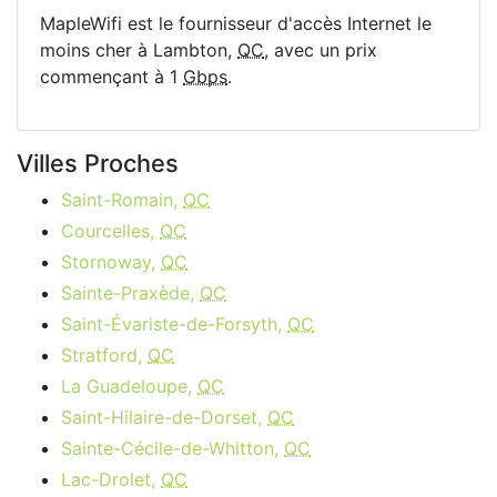
MapleWifi est le fournisseur d'accès Internet le
moins cher à Lambton,
QC
, avec un prix
commençant à 1
Gbps
.
Villes Proches
Saint-Romain,
QC
Courcelles,
QC
Stornoway,
QC
Sainte-Praxède,
QC
Saint-Évariste-de-Forsyth,
QC
Stratford,
QC
La Guadeloupe,
QC
Saint-Hilaire-de-Dorset,
QC
Sainte-Cécile-de-Whitton,
QC
Lac-Drolet,
QC