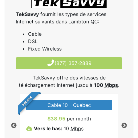
TekSavvy
fournit les types de services
Internet suivants dans Lambton QC:
Cable
DSL
Fixed Wireless
(877) 357-2889
TekSavvy offre des vitesses de
téléchargement Internet jusqu'à
100
Mbps
.
5 PLANS
Cable 10 - Quebec
les
$38.95
per month
Vers le bas:
10
Mbps
V