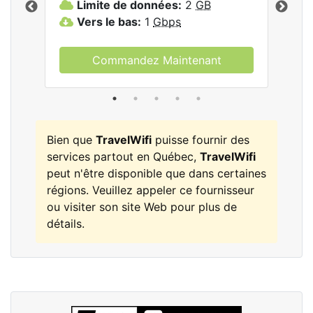
Limite de données:
2
GB
L
Vers le bas:
1
Gbps
V
Commandez Maintenant
Bien que
TravelWifi
puisse fournir des
services partout en Québec,
TravelWifi
peut n'être disponible que dans certaines
régions. Veuillez appeler ce fournisseur
ou visiter son site Web pour plus de
détails.