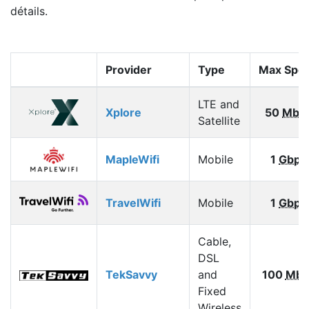
détails.
Provider
Type
Max Spe
LTE and
Xplore
50
Mbp
Satellite
MapleWifi
Mobile
1
Gbps
TravelWifi
Mobile
1
Gbps
Cable,
DSL
TekSavvy
and
100
Mbp
Fixed
Wireless