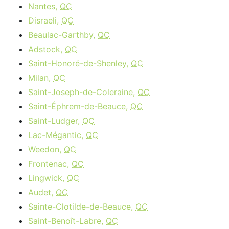
Nantes,
QC
Disraeli,
QC
Beaulac-Garthby,
QC
Adstock,
QC
Saint-Honoré-de-Shenley,
QC
Milan,
QC
Saint-Joseph-de-Coleraine,
QC
Saint-Éphrem-de-Beauce,
QC
Saint-Ludger,
QC
Lac-Mégantic,
QC
Weedon,
QC
Frontenac,
QC
Lingwick,
QC
Audet,
QC
Sainte-Clotilde-de-Beauce,
QC
Saint-Benoît-Labre,
QC