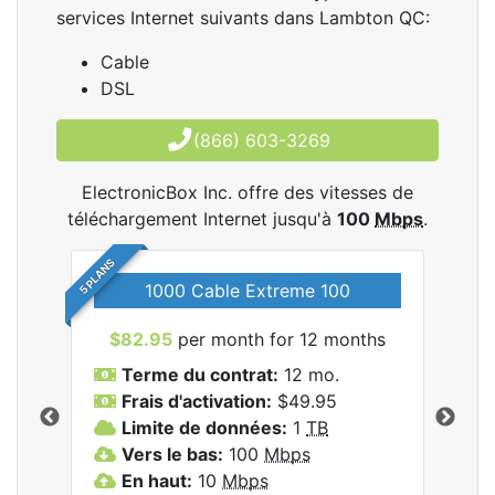
services Internet suivants dans Lambton QC:
Cable
DSL
(866) 603-3269
ElectronicBox Inc. offre des vitesses de
téléchargement Internet jusqu'à
100
Mbps
.
5 PLANS
1000 Cable Extreme 100
$82.95
per month for 12 months
$6
les
Terme du contrat:
12 mo.
T
nc..
Frais d'activation:
$49.95
F
Limite de données:
1
TB
L
Vers le bas:
100
Mbps
V
En haut:
10
Mbps
E